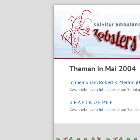
Skip
to
content
solvitur ambuland
Themen in Mai 2004
In memoriam Robert K. Merton (0
Geschrieben von
John Lobster
am
Sonntag
K R A F T K O E P F E
Geschrieben von
John Lobster
am
Samstag