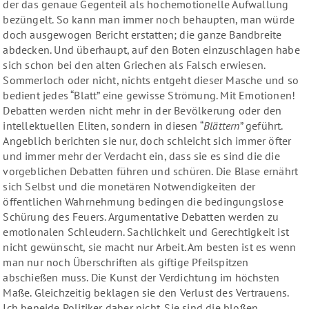
der das genaue Gegenteil als hochemotionelle Aufwallung
bezüngelt. So kann man immer noch behaupten, man würde
doch ausgewogen Bericht erstatten; die ganze Bandbreite
abdecken. Und überhaupt, auf den Boten einzuschlagen habe
sich schon bei den alten Griechen als Falsch erwiesen.
Sommerloch oder nicht, nichts entgeht dieser Masche und so
bedient jedes “Blatt” eine gewisse Strömung. Mit Emotionen!
Debatten werden nicht mehr in der Bevölkerung oder den
intellektuellen Eliten, sondern in diesen “
Blättern
” geführt.
Angeblich berichten sie nur, doch schleicht sich immer öfter
und immer mehr der Verdacht ein, dass sie es sind die die
vorgeblichen Debatten führen und schüren. Die Blase ernährt
sich Selbst und die monetären Notwendigkeiten der
öffentlichen Wahrnehmung bedingen die bedingungslose
Schürung des Feuers. Argumentative Debatten werden zu
emotionalen Schleudern. Sachlichkeit und Gerechtigkeit ist
nicht gewünscht, sie macht nur Arbeit. Am besten ist es wenn
man nur noch Überschriften als giftige Pfeilspitzen
abschießen muss. Die Kunst der Verdichtung im höchsten
Maße. Gleichzeitig beklagen sie den Verlust des Vertrauens.
Ich beneide Politiker daher nicht. Sie sind die bloßen