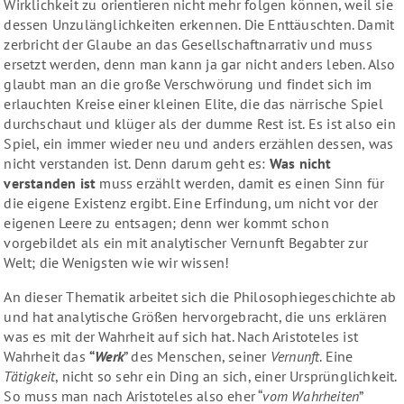
Wirklichkeit zu orientieren nicht mehr folgen können, weil sie
dessen Unzulänglichkeiten erkennen. Die Enttäuschten. Damit
zerbricht der Glaube an das Gesellschaftnarrativ und muss
ersetzt werden, denn man kann ja gar nicht anders leben. Also
glaubt man an die große Verschwörung und findet sich im
erlauchten Kreise einer kleinen Elite, die das närrische Spiel
durchschaut und klüger als der dumme Rest ist. Es ist also ein
Spiel, ein immer wieder neu und anders erzählen dessen, was
nicht verstanden ist. Denn darum geht es:
Was nicht
verstanden ist
muss erzählt werden, damit es einen Sinn für
die eigene Existenz ergibt. Eine Erfindung, um nicht vor der
eigenen Leere zu entsagen; denn wer kommt schon
vorgebildet als ein mit analytischer Vernunft Begabter zur
Welt; die Wenigsten wie wir wissen!
An dieser Thematik arbeitet sich die Philosophiegeschichte ab
und hat analytische Größen hervorgebracht, die uns erklären
was es mit der Wahrheit auf sich hat. Nach Aristoteles ist
Wahrheit das
“
Werk
” des Menschen, seiner
Vernunft
. Eine
Tätigkeit
, nicht so sehr ein Ding an sich, einer Ursprünglichkeit.
So muss man nach Aristoteles also eher “
vom Wahrheiten
”