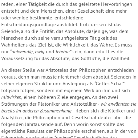
reden, einer Tätigkeit die durch das geleistete Hervorbringen
entsteht und dem Menschen, einer Gesellschaft eine mehr
oder wenige bestimmte, entschiedene
Entscheidungsgrundlage ausbildet. Trotz dessen ist das
Seiende, also die Entität, das Absolute, dasjenige, was dem
Menschen durch seine vernunftgeleitete Tätigkeit des
Wahrheitens das Ziel ist, die Wirklichkeit, das Wahre. Es muss
nur
“notwendig
,
ewig
und
lehrbar
” sein, dann erfüllt es die
Voraussetzung für das Absolute, das Göttliche, die Wahrheit.
An dieser Stelle war Aristoteles den Philosophen entschieden
voraus, denn man musste nicht mehr dem absolut Seienden in
seiner eigenen Struktur und Auslegung als “Gottes Schaf”
folgsam folgen, sondern mit eigenem Werk an ihm und sich
mitwirken
, einem höheren Ziele entgegen. An den zwei
Strömungen der Platoniker und Aristoteliker -
wir erwähnten sie
bereits im anderen Zusammenhang
- rieben sich die Kleriker und
Analytiker, die Philosophen und Gesellschaftdeuter über die
folgenden Jahrtausende auf. Denn worin sonst sollte das
eigentliche Resultat der Philosophie erscheinen, als in der von
Erkenntnis durchsetzten “
wahren
” Gesellschaftstruktur.