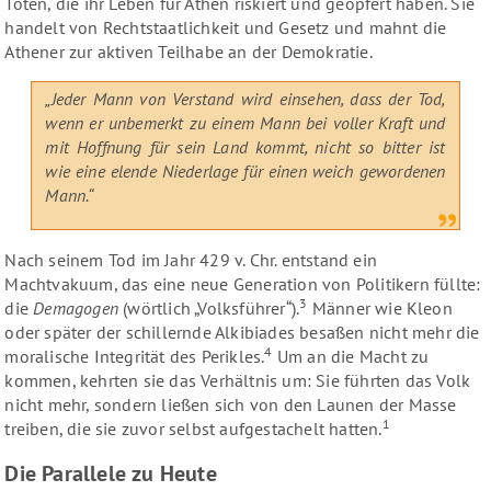
Toten, die ihr Leben für Athen riskiert und geopfert haben. Sie
handelt von Rechtstaatlichkeit und Gesetz und mahnt die
Athener zur aktiven Teilhabe an der Demokratie.
„Jeder Mann von Verstand wird einsehen, dass der Tod,
wenn er unbemerkt zu einem Mann bei voller Kraft und
mit Hoffnung für sein Land kommt, nicht so bitter ist
wie eine elende Niederlage für einen weich gewordenen
Mann.“
Nach seinem Tod im Jahr 429 v. Chr. entstand ein
Machtvakuum, das eine neue Generation von Politikern füllte:
3
die
Demagogen
(wörtlich „Volksführer“).
Männer wie Kleon
oder später der schillernde Alkibiades besaßen nicht mehr die
4
moralische Integrität des Perikles.
Um an die Macht zu
kommen, kehrten sie das Verhältnis um: Sie führten das Volk
nicht mehr, sondern ließen sich von den Launen der Masse
1
treiben, die sie zuvor selbst aufgestachelt hatten.
Die Parallele zu Heute