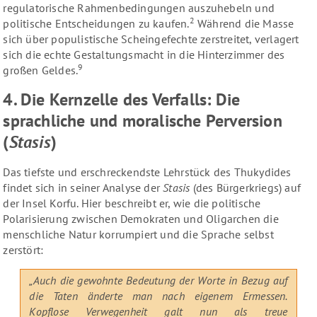
regulatorische Rahmenbedingungen auszuhebeln und
2
politische Entscheidungen zu kaufen.
Während die Masse
sich über populistische Scheingefechte zerstreitet, verlagert
sich die echte Gestaltungsmacht in die Hinterzimmer des
9
großen Geldes.
4. Die Kernzelle des Verfalls: Die
sprachliche und moralische Perversion
(
Stasis
)
Das tiefste und erschreckendste Lehrstück des Thukydides
findet sich in seiner Analyse der
Stasis
(des Bürgerkriegs) auf
der Insel Korfu. Hier beschreibt er, wie die politische
Polarisierung zwischen Demokraten und Oligarchen die
menschliche Natur korrumpiert und die Sprache selbst
zerstört:
„Auch die gewohnte Bedeutung der Worte in Bezug auf
die Taten änderte man nach eigenem Ermessen.
Kopflose Verwegenheit galt nun als treue