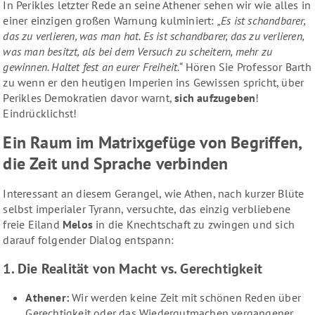
In Perikles letzter Rede an seine Athener sehen wir wie alles in
einer einzigen großen Warnung kulminiert:
„Es ist schandbarer,
das zu verlieren, was man hat. Es ist schandbarer, das zu verlieren,
was man besitzt, als bei dem Versuch zu scheitern, mehr zu
gewinnen. Haltet fest an eurer Freiheit.“
Hören Sie Professor Barth
zu wenn er den heutigen Imperien ins Gewissen spricht, über
Perikles Demokratien davor warnt,
sich aufzugeben
!
Eindrücklichst!
Ein Raum im Matrixgefüge von Begriffen,
die Zeit und Sprache verbinden
Interessant an diesem Gerangel, wie Athen, nach kurzer Blüte
selbst imperialer Tyrann, versuchte, das einzig verbliebene
freie Eiland
Melos
in die Knechtschaft zu zwingen und sich
darauf folgender Dialog entspann:
1. Die Realität von Macht vs. Gerechtigkeit
Athener:
Wir werden keine Zeit mit schönen Reden über
Gerechtigkeit oder das Wiedergutmachen vergangener