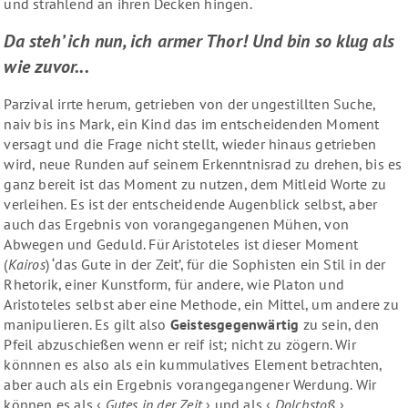
und strahlend an ihren Decken hingen.
Da steh’ ich nun, ich armer Thor! Und bin so klug als
wie zuvor...
Parzival irrte herum, getrieben von der ungestillten Suche,
naiv bis ins Mark, ein Kind das im entscheidenden Moment
versagt und die Frage nicht stellt, wieder hinaus getrieben
wird, neue Runden auf seinem Erkenntnisrad zu drehen, bis es
ganz bereit ist das Moment zu nutzen, dem Mitleid Worte zu
verleihen. Es ist der entscheidende Augenblick selbst, aber
auch das Ergebnis von vorangegangenen Mühen, von
Abwegen und Geduld. Für Aristoteles ist dieser Moment
(
Kairos
) ‘das Gute in der Zeit’, für die Sophisten ein Stil in der
Rhetorik, einer Kunstform, für andere, wie Platon und
Aristoteles selbst aber eine Methode, ein Mittel, um andere zu
manipulieren. Es gilt also
Geistesgegenwärtig
zu sein, den
Pfeil abzuschießen wenn er reif ist; nicht zu zögern. Wir
könnnen es also als ein kummulatives Element betrachten,
aber auch als ein Ergebnis vorangegangener Werdung. Wir
können es als ‹
Gutes in der Zeit
› und als ‹
Dolchstoß
›