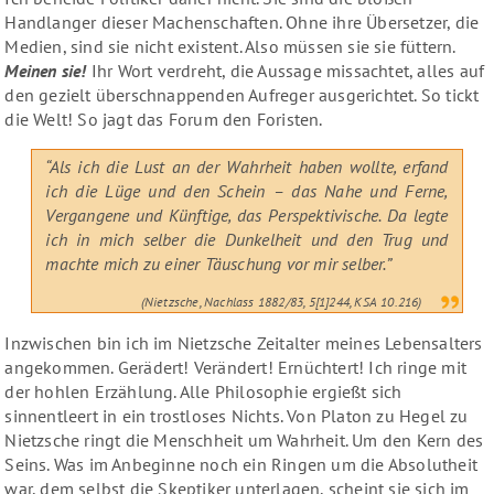
Handlanger dieser Machenschaften. Ohne ihre Übersetzer, die
Medien, sind sie nicht existent. Also müssen sie sie füttern.
Meinen sie!
Ihr Wort verdreht, die Aussage missachtet, alles auf
den gezielt überschnappenden Aufreger ausgerichtet. So tickt
die Welt! So jagt das Forum den Foristen.
“Als ich die Lust an der Wahrheit haben wollte, erfand
ich die Lüge und den Schein – das Nahe und Ferne,
Vergangene und Künftige, das Perspektivische. Da legte
ich in mich selber die Dunkelheit und den Trug und
machte mich zu einer Täuschung vor mir selber.”
(Nietzsche, Nachlass 1882/83, 5[1]244, KSA 10.216)
Inzwischen bin ich im Nietzsche Zeitalter meines Lebensalters
angekommen. Gerädert! Verändert! Ernüchtert! Ich ringe mit
der hohlen Erzählung. Alle Philosophie ergießt sich
sinnentleert in ein trostloses Nichts. Von Platon zu Hegel zu
Nietzsche ringt die Menschheit um Wahrheit. Um den Kern des
Seins. Was im Anbeginne noch ein Ringen um die Absolutheit
war, dem selbst die Skeptiker unterlagen, scheint sie sich im