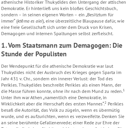
athenische Historiker Thukydides den Untergang der attischen
Demokratie. Er hinterließ uns kein bloßes Geschichtsbuch,
sondern – in seinen eigenen Worten – ein „Besitztum für
immer“ (
ktēma es aiei
), eine überzeitliche Blaupause dafür, wie
eine freie Gesellschaft sich unter dem Druck von Krisen,
Demagogen und internen Spaltungen selbst zerfleischt.
1. Vom Staatsmann zum Demagogen: Die
Stunde der Populisten
Der Wendepunkt für die athenische Demokratie war laut
Thukydides nicht der Ausbruch des Krieges gegen Sparta im
Jahr 431 v. Chr., sondern ein innerer Verlust: der Tod des
Perikles. Thukydides beschreibt Perikles als einen Mann, der
1
die Masse führen konnte, ohne ihr nach dem Mund zu reden.
Unter ihm war Athen „namentlich eine Demokratie, in
2
Wirklichkeit aber die Herrschaft des ersten Mannes“.
Perikles
besaß die Autorität, das Volk zu zügeln, wenn es übermütig
wurde, und es aufzurichten, wenn es verzweifelte. Denken Sie
an seine berühmte Gefallenenrede; einer Rede zur Ehre der