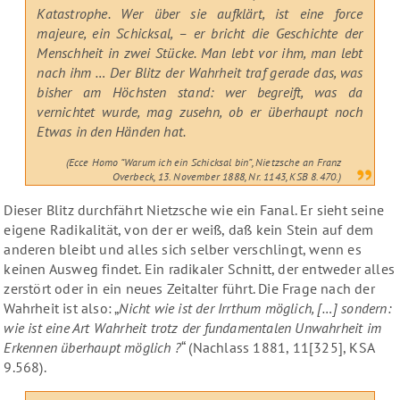
Katastrophe. Wer über sie aufklärt, ist eine force
majeure, ein Schicksal, – er bricht die Geschichte der
Menschheit in zwei Stücke. Man lebt vor ihm, man lebt
nach ihm … Der Blitz der Wahrheit traf gerade das, was
bisher am Höchsten stand: wer begreift, was da
vernichtet wurde, mag zusehn, ob er überhaupt noch
Etwas in den Händen hat.
(Ecce Homo “Warum ich ein Schicksal bin”, Nietzsche an Franz
Overbeck, 13. November 1888, Nr. 1143, KSB 8.470.)
Dieser Blitz durchfährt Nietzsche wie ein Fanal. Er sieht seine
eigene Radikalität, von der er weiß, daß kein Stein auf dem
anderen bleibt und alles sich selber verschlingt, wenn es
keinen Ausweg findet. Ein radikaler Schnitt, der entweder alles
zerstört oder in ein neues Zeitalter führt. Die Frage nach der
Wahrheit ist also: „
Nicht wie ist der Irrthum möglich, […] sondern:
wie ist eine Art Wahrheit trotz der fundamentalen Unwahrheit im
Erkennen überhaupt möglich ?
“ (Nachlass 1881, 11[325], KSA
9.568).