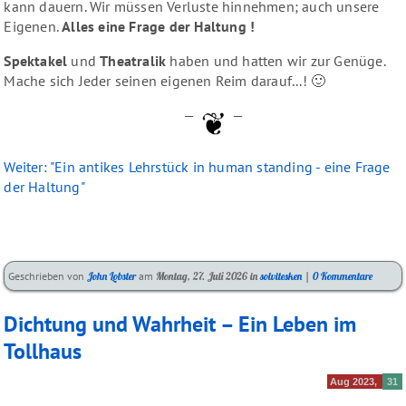
kann dauern. Wir müssen Verluste hinnehmen; auch unsere
Eigenen.
Alles eine Frage der Haltung !
Spektakel
und
Theatralik
haben und hatten wir zur Genüge.
Mache sich Jeder seinen eigenen Reim darauf...! 🙂
—
—
Weiter: "Ein antikes Lehrstück in human standing - eine Frage
der Haltung"
Kategorien:
Geschrieben von
John Lobster
am
Montag, 27. Juli 2026
in
solvitesken
|
0 Kommentare
Dichtung und Wahrheit – Ein Leben im
Tollhaus
Aug 2023
31