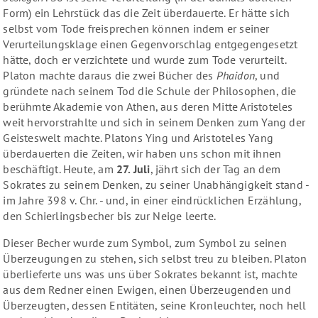
Form) ein Lehrstück das die Zeit überdauerte. Er hätte sich
selbst vom Tode freisprechen können indem er seiner
Verurteilungsklage einen Gegenvorschlag entgegengesetzt
hätte, doch er verzichtete und wurde zum Tode verurteilt.
Platon machte daraus die zwei Bücher des
Phaidon
, und
gründete nach seinem Tod die Schule der Philosophen, die
berühmte Akademie von Athen, aus deren Mitte Aristoteles
weit hervorstrahlte und sich in seinem Denken zum Yang der
Geisteswelt machte. Platons Ying und Aristoteles Yang
überdauerten die Zeiten, wir haben uns schon mit ihnen
beschäftigt. Heute, am
27. Juli
, jährt sich der Tag an dem
Sokrates zu seinem Denken, zu seiner Unabhängigkeit stand -
im Jahre 398 v. Chr. - und, in einer eindrücklichen Erzählung,
den Schierlingsbecher bis zur Neige leerte.
Dieser Becher wurde zum Symbol, zum Symbol zu seinen
Überzeugungen zu stehen, sich selbst treu zu bleiben. Platon
überlieferte uns was uns über Sokrates bekannt ist, machte
aus dem Redner einen Ewigen, einen Überzeugenden und
Überzeugten, dessen Entitäten, seine Kronleuchter, noch hell