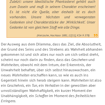
Zuletzt: unsere idealistische Phantasterei gehört auch
zum Dasein und muß in seinem Charakter erscheinen!
Es ist nicht die Quelle, aber deshalb ist es doch
vorhanden. Unsere höchsten und verwegensten
Gedanken sind Charakterstücke der ‚Wirklichkeit‘. Unser
Gedanke ist von gleichem Stoff wie alle Dinge.
(Nietzsche, Nachlass 1881, 12[11], KSA 9.578)
Der Ausweg aus dem Dilemma, dass das Ziel, die Absolutheit,
der Grund des Seins und des Strebens als Wahrheit abhanden
gekommen ist und sich alles nur noch um sich selbst dreht,
scheint nur noch darin zu finden, dass das
Geschehen
und
Wahrheiten
, obwohl mit dem Irrtum, der Erkenntnis, der
Unwahrheit behaftet, über sich selbst hinauswachsen, ein
neues
Wahrheiten
erschaffen kann, so wie es auch ins
Gegenteil hinein sich herab steigern kann.
Wahrheiten
ist also
ein
Geschehnis
, ein
Tun
, ein
Verhalten
in der gewollten aber
unvollständigen Wahrhaftigkeit, ein kurzer Moment der
Unabhängigkeit, ein
Schaffen
im Moment des
freiheitlichen
Erringens
.