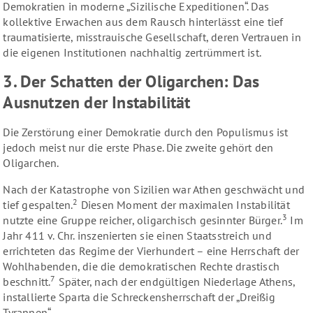
Demokratien in moderne „Sizilische Expeditionen“. Das
kollektive Erwachen aus dem Rausch hinterlässt eine tief
traumatisierte, misstrauische Gesellschaft, deren Vertrauen in
die eigenen Institutionen nachhaltig zertrümmert ist.
3. Der Schatten der Oligarchen: Das
Ausnutzen der Instabilität
Die Zerstörung einer Demokratie durch den Populismus ist
jedoch meist nur die erste Phase. Die zweite gehört den
Oligarchen.
Nach der Katastrophe von Sizilien war Athen geschwächt und
2
tief gespalten.
Diesen Moment der maximalen Instabilität
3
nutzte eine Gruppe reicher, oligarchisch gesinnter Bürger.
Im
Jahr 411 v. Chr. inszenierten sie einen Staatsstreich und
errichteten das Regime der Vierhundert – eine Herrschaft der
Wohlhabenden, die die demokratischen Rechte drastisch
7
beschnitt.
Später, nach der endgültigen Niederlage Athens,
installierte Sparta die Schreckensherrschaft der „Dreißig
Tyrannen“.