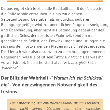
Daraus ergibt sich letzlich die Radikalität, mit der Nietzsche
die Philosophie entzaubert, bis hin zur eigenen
Selbstauflösung. Das Leben als undurchschaubares
Bedingungsgefüge wird zur unendlichen Plage der Aneignung
und Überwindung, aber nicht als Bedingung gegenüber des
göttlichen Seins, der absoluten Wahrheit, sondern nur
gegenüber sich Selbst, den Entwicklungen und Irrungen die
sich aus dem fortwährenden Plagen mit sich selbst ergeben.
Der Mensch wird also distanziert zu dem nur angenommenen
Gegebenen. Was bleibt ist sein “
Wille zur Macht
”. Das was ihn
vorwärtstreibt. Nietzsche stellt also fest: „
...es giebt keine
,Wahrheit
‘“ !
Der Blitz der Wahrheit - “
Warum ich ein Schicksal
bin
” - Von der zwingenden Notwendigkeit des
Irrsinns
Die Entdeckung der christlichen Moral ist ein Ereigniss,
das nicht seines Gleichen hat, eine wirkliche