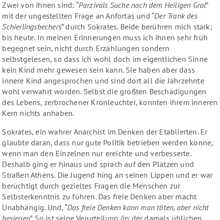
Zwei von ihnen sind: “
Parzivals Suche nach dem Heiligen Gral
”
mit der ungestellten Frage an Anfortas und “
Der Trank des
Schierlingsbechers
” durch Sokrates. Beide berühren mich stark;
bis heute. In meinen Erinnerungen muss ich ihnen sehr früh
begegnet sein, nicht durch Erzählungen sondern
selbstgelesen, so dass ich wohl doch im eigentlichen Sinne
kein Kind mehr gewesen sein kann. Sie haben aber dass
innere Kind angesprochen und sind dort all die Jahrzehnte
wohl verwahrt worden. Selbst die größten Beschädigungen
des Lebens, zerbrochener Kronleuchter, konnten ihrem inneren
Kern nichts anhaben.
Sokrates, ein wahrer Anarchist im Denken der Etablierten. Er
glaubte daran, dass nur gute Politik betrieben werden könne,
wenn man den Einzelnen nur ereichte und verbesserte.
Deshalb ging er hinaus und sprach auf den Plätzen und
Straßen Athens. Die Jugend hing an seinen Lippen und er war
berüchtigt durch gezieltes Fragen die Menschen zur
Selbsterkenntnis zu führen. Das freie Denken aber macht
Unabhängig. Und, “
Das freie Denken kann man töten, aber nicht
besiegen
”. So ist seine Verurteilung (in der damals üblichen