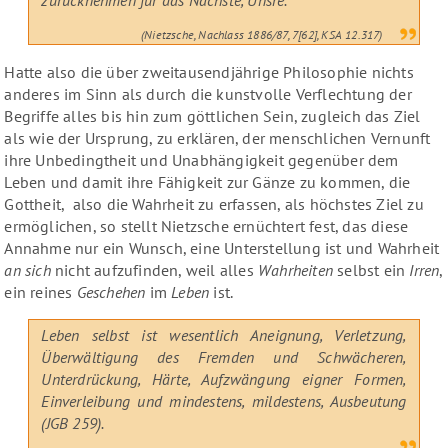
(Nietzsche, Nachlass 1886/87, 7[62], KSA 12.317)
Hatte also die über zweitausendjährige Philosophie nichts
anderes im Sinn als durch die kunstvolle Verflechtung der
Begriffe alles bis hin zum göttlichen Sein, zugleich das Ziel
als wie der Ursprung, zu erklären, der menschlichen Vernunft
ihre Unbedingtheit und Unabhängigkeit gegenüber dem
Leben und damit ihre Fähigkeit zur Gänze zu kommen, die
Gottheit, also die Wahrheit zu erfassen, als höchstes Ziel zu
ermöglichen, so stellt Nietzsche ernüchtert fest, das diese
Annahme nur ein Wunsch, eine Unterstellung ist und Wahrheit
an sich
nicht aufzufinden, weil alles
Wahrheiten
selbst ein
Irren
,
ein reines
Geschehen
im
Leben
ist.
Leben selbst ist wesentlich Aneignung, Verletzung,
Überwältigung des Fremden und Schwächeren,
Unterdrückung, Härte, Aufzwängung eigner Formen,
Einverleibung und mindestens, mildestens, Ausbeutung
(JGB 259).