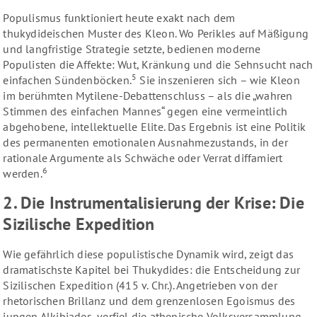
Populismus funktioniert heute exakt nach dem
thukydideischen Muster des Kleon. Wo Perikles auf Mäßigung
und langfristige Strategie setzte, bedienen moderne
Populisten die Affekte: Wut, Kränkung und die Sehnsucht nach
5
einfachen Sündenböcken.
Sie inszenieren sich – wie Kleon
im berühmten Mytilene-Debattenschluss – als die „wahren
Stimmen des einfachen Mannes“ gegen eine vermeintlich
abgehobene, intellektuelle Elite. Das Ergebnis ist eine Politik
des permanenten emotionalen Ausnahmezustands, in der
rationale Argumente als Schwäche oder Verrat diffamiert
6
werden.
2. Die Instrumentalisierung der Krise: Die
Sizilische Expedition
Wie gefährlich diese populistische Dynamik wird, zeigt das
dramatischste Kapitel bei Thukydides: die Entscheidung zur
Sizilischen Expedition (415 v. Chr.). Angetrieben von der
rhetorischen Brillanz und dem grenzenlosen Egoismus des
jungen Alkibiades, verfiel die athenische Volksversammlung