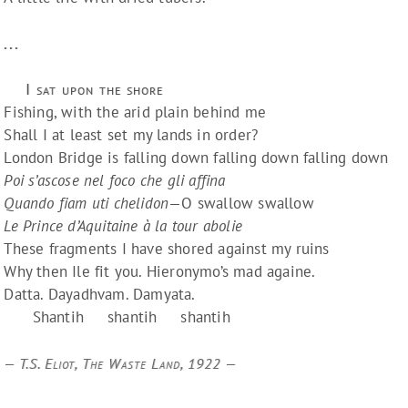
...
I sat upon the shore
Fishing, with the arid plain behind me
Shall I at least set my lands in order?
London Bridge is falling down falling down falling down
Poi s’ascose nel foco che gli affina
Quando fiam uti chelidon
—O swallow swallow
Le Prince d’Aquitaine à la tour abolie
These fragments I have shored against my ruins
Why then Ile fit you. Hieronymo’s mad againe.
Datta. Dayadhvam. Damyata.
Shantih shantih shantih
T.S. Eliot, The Waste Land, 1922