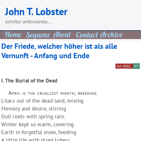
Skip
John T. Lobster
to
content
solvitur ambulando...
Der Friede, welcher höher ist als alle
Vernunft - Anfang und Ende
Jul 2022
07
I. The Burial of the Dead
April is the cruellest month, breeding
Lilacs out of the dead land, mixing
Memory and desire, stirring
Dull roots with spring rain.
Winter kept us warm, covering
Earth in forgetful snow, feeding
A little life with dried tubers.