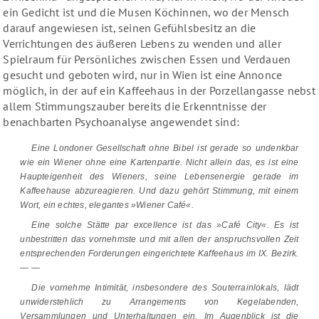
ein Gedicht ist und die Musen Köchinnen, wo der Mensch
darauf angewiesen ist, seinen Gefühlsbesitz an die
Verrichtungen des äußeren Lebens zu wenden und aller
Spielraum für Persönliches zwischen Essen und Verdauen
gesucht und geboten wird, nur in Wien ist eine Annonce
möglich, in der auf ein Kaffeehaus in der Porzellangasse nebst
allem Stimmungszauber bereits die Erkenntnisse der
benachbarten Psychoanalyse angewendet sind:
Eine Londoner Gesellschaft ohne Bibel ist gerade so undenkbar
wie ein Wiener ohne eine Kartenpartie
. Nicht allein das, es ist eine
Haupteigenheit des Wieners,
seine Lebensenergie gerade im
Kaffeehause abzureagieren
. Und dazu gehört Stimmung, mit einem
Wort, ein echtes, elegantes »Wiener Café«.
Eine solche Stätte par excellence ist das »Café City«. Es ist
unbestritten das vornehmste und mit allen der anspruchsvollen Zeit
entsprechenden Forderungen eingerichtete Kaffeehaus im IX.
Bezirk
.
— —
Die vornehme Intimität, insbesondere des Souterrainlokals, lädt
unwiderstehlich
zu Arrangements von Kegelabenden,
Versammlungen und Unterhaltungen ein.
Im Augenblick
ist die