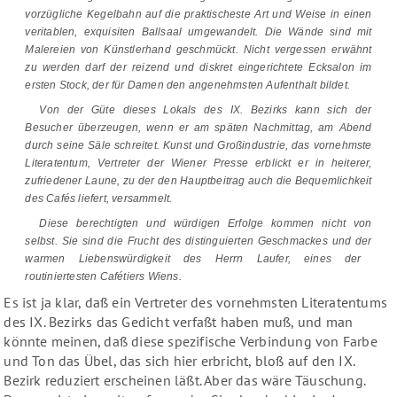
vorzügliche Kegelbahn auf die praktischeste Art und Weise in einen
veritablen, exquisiten Ballsaal umgewandelt. Die Wände sind mit
Malereien von Künstlerhand geschmückt.
Nicht vergessen erwähnt
zu werden darf
der reizend und diskret eingerichtete Ecksalon im
ersten Stock, der für Damen den angenehmsten Aufenthalt bildet.
Von der Güte dieses Lokals des IX. Bezirks
kann sich der
Besucher überzeugen, wenn er
am späten Nachmittag, am Abend
durch seine Säle
schreitet. Kunst und Großindustrie, das vornehmste
Literatentum, Vertreter der Wiener Presse erblickt er in heiterer,
zufriedener Laune
, zu der den Hauptbeitrag auch die Bequemlichkeit
des Cafés liefert,
versammelt
.
Diese berechtigten und
würdigen
Erfolge kommen nicht von
selbst. Sie sind die Frucht des
distinguierten Geschmackes
und der
warmen Liebenswürdigkeit
des Herrn Laufer,
eines der
routiniertesten Cafétiers Wiens
.
Es ist ja klar, daß ein Vertreter des vornehmsten Literatentums
des IX. Bezirks das Gedicht verfaßt haben muß, und man
könnte meinen, daß diese spezifische Verbindung von Farbe
und Ton das Übel, das sich hier erbricht, bloß auf den IX.
Bezirk reduziert erscheinen läßt. Aber das wäre Täuschung.