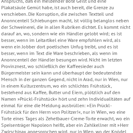
Anspruchs, daß ein meldender Bote Geist und eine
Plakatsäule Gemüt habe, ist auch bereit, die Grenze zu
verschieben. Die Korruption, die zwischen Textteil und
Anonncenteil Schiebungen macht, ist völlig belanglos neben
der Schweinerei, die in allen Rubriken dichtet. Es kommt nicht
darauf an, wo, sondern wie ein Händler gelobt wird; es ist
besser, wenn im Leitartikel eine Ware empfohlen wird, als
wenn ein Jobber dort poetischen Unfug treibt, und es ist
besser, wenn im Text die Ware beschrieben, als wenn im
Anonncenteil der Händler besungen wird. Nicht im letzten
Provinznest, wo schließlich der Kaffeesieder auch
Bürgermeister sein kann und überhaupt der bedeutendste
Mensch in der ganzen Gegend, nicht in Arad, nur in Wien, nur
in einem Kulturzentrum, wo ein schlichtes Frühstück,
bestehend aus Kaffee, Butter und Eiern, plötzlich auf den
Namen »Prückl-Frühstück« hört und zehn Individualitäten auf
einmal für eine die Meldung ausbrüllen: »Ein Prückl-
Frühstück für den Herrn von Politzer!«, nur in Wien, wo eine
Torte eines Tages als Zehetbauer-Creme-Torte erwacht, wo ein
Speisenträger Napoleon heißt, aber ein Zahlkellner mit »Herr
Zwirschina« angesprochen wird, nur in Wien, wo der Knödel