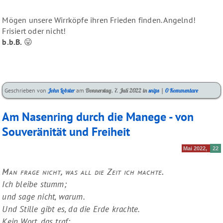
Mögen unsere Wirrköpfe ihren Frieden finden. Angelnd!
Frisiert oder nicht!
b.b.B.
😛
Kategorien:
Geschrieben von
John Lobster
am
Donnerstag, 7. Juli 2022
in
snips
|
0 Kommentare
Am Nasenring durch die Manege - von
Souveränität und Freiheit
Mai 2022
22
Man frage nicht, was all die Zeit ich machte.
Ich bleibe stumm;
und sage nicht, warum.
Und Stille gibt es, da die Erde krachte.
Kein Wort, das traf;