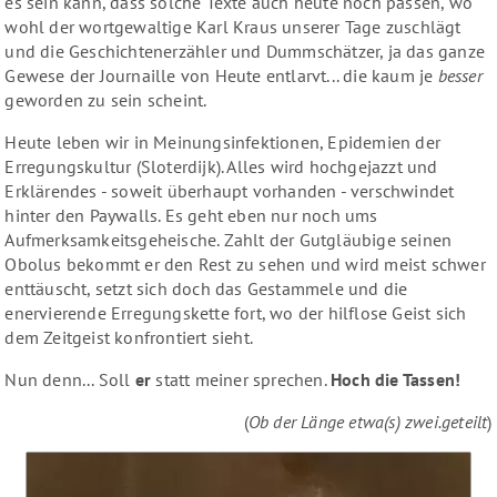
es sein kann, dass solche Texte auch heute noch passen, wo
wohl der wortgewaltige Karl Kraus unserer Tage zuschlägt
und die Geschichtenerzähler und Dummschätzer, ja das ganze
Gewese der Journaille von Heute entlarvt... die kaum je
besser
geworden zu sein scheint.
Heute leben wir in Meinungsinfektionen, Epidemien der
Erregungskultur (Sloterdijk). Alles wird hochgejazzt und
Erklärendes - soweit überhaupt vorhanden - verschwindet
hinter den Paywalls. Es geht eben nur noch ums
Aufmerksamkeitsgeheische. Zahlt der Gutgläubige seinen
Obolus bekommt er den Rest zu sehen und wird meist schwer
enttäuscht, setzt sich doch das Gestammele und die
enervierende Erregungskette fort, wo der hilflose Geist sich
dem Zeitgeist konfrontiert sieht.
Nun denn... Soll
er
statt meiner sprechen.
Hoch die Tassen!
(
Ob der Länge etwa(s) zwei.geteilt
)