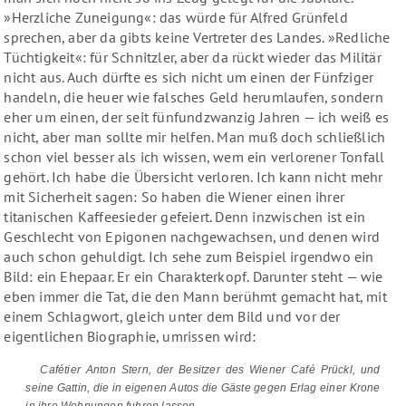
»Herzliche Zuneigung«: das würde für Alfred Grünfeld
sprechen, aber da gibts keine Vertreter des Landes. »Redliche
Tüchtigkeit«: für Schnitzler, aber da rückt wieder das Militär
nicht aus. Auch dürfte es sich nicht um einen der Fünfziger
handeln, die heuer wie falsches Geld herumlaufen, sondern
eher um einen, der seit fünfundzwanzig Jahren — ich weiß es
nicht, aber man sollte mir helfen. Man muß doch schließlich
schon viel besser als ich wissen, wem ein verlorener Tonfall
gehört. Ich habe die Übersicht verloren. Ich kann nicht mehr
mit Sicherheit sagen: So haben die Wiener einen ihrer
titanischen Kaffeesieder gefeiert. Denn inzwischen ist ein
Geschlecht von Epigonen nachgewachsen, und denen wird
auch schon gehuldigt. Ich sehe zum Beispiel irgendwo ein
Bild: ein Ehepaar. Er ein Charakterkopf. Darunter steht — wie
eben immer die Tat, die den Mann berühmt gemacht hat, mit
einem Schlagwort, gleich unter dem Bild und vor der
eigentlichen Biographie, umrissen wird:
Cafétier Anton Stern, der Besitzer des Wiener Café Prückl, und
seine Gattin, die in eigenen Autos die Gäste gegen Erlag einer Krone
in ihre Wohnungen fuhren lassen.