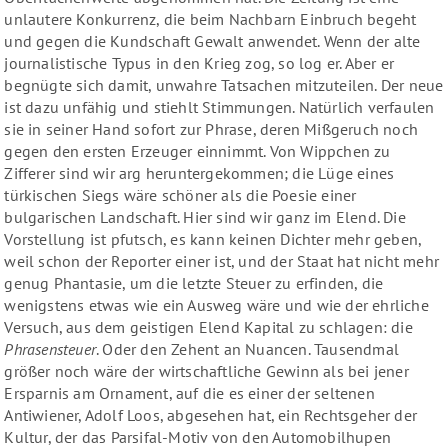
unlautere Konkurrenz, die beim Nachbarn Einbruch begeht
und gegen die Kundschaft Gewalt anwendet. Wenn der alte
journalistische Typus in den Krieg zog, so log er. Aber er
begnügte sich damit, unwahre Tatsachen mitzuteilen. Der neue
ist dazu unfähig und stiehlt Stimmungen. Natürlich verfaulen
sie in seiner Hand sofort zur Phrase, deren Mißgeruch noch
gegen den ersten Erzeuger einnimmt. Von Wippchen zu
Zifferer sind wir arg heruntergekommen; die Lüge eines
türkischen Siegs wäre schöner als die Poesie einer
bulgarischen Landschaft. Hier sind wir ganz im Elend. Die
Vorstellung ist pfutsch, es kann keinen Dichter mehr geben,
weil schon der Reporter einer ist, und der Staat hat nicht mehr
genug Phantasie, um die letzte Steuer zu erfinden, die
wenigstens etwas wie ein Ausweg wäre und wie der ehrliche
Versuch, aus dem geistigen Elend Kapital zu schlagen: die
Phrasensteuer
. Oder den Zehent an Nuancen. Tausendmal
größer noch wäre der wirtschaftliche Gewinn als bei jener
Ersparnis am Ornament, auf die es einer der seltenen
Antiwiener, Adolf Loos, abgesehen hat, ein Rechtsgeher der
Kultur, der das Parsifal-Motiv von den Automobilhupen