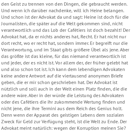
den Geist zu trennen von den Dingen, die gebraucht werden.
Und wenn ich darüber nachdenke, will ich Heine belangen.
Und schon ist der Advokat da und sagt: Heine ist doch für die
Journalisten, die später auf die Welt gekommen sind, nicht
verantwortlich und das Lob der Cafétiers ist doch bezahlt! Der
Advokat hat, da er nichts anderes hat, Recht. Er hat nicht nur
dort recht, wo er recht hat, sondern immer. Er begreift nur die
Verantwortung, und im Staat gibts größere Übel als jene. Aber
das größte ist das kleine, für das niemand verantwortlich ist
und jeder, der es nicht ist. Vor allem der, der früher gelebt hat
und also schon tot ist. Ich kann dem lebendigen Advokaten
keine andere Antwort auf die viertausend anonymen Briefe
geben, die er mir schon geschrieben hat. Der Advokat ist
nützlich und soll auch in der Welt einen Platz finden, die die
andere wäre. Aber in der würde die Leistung des Advokaten
oder des Cafétiers die ihr zukommende Wertung finden und
nicht jene, die ihre Termini aus dem Reich des Genius holt.
Denn wenn der Apparat des geistigen Lebens dem sozialen
Zweck für Geld zur Verfügung steht, ist die Welt zu Ende. Der
Advokat meint natürlich: wegen der Korruption meinen Sie?