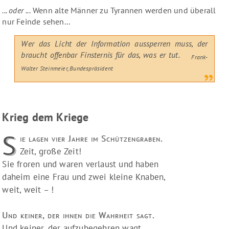
... oder ...
Wenn alte Männer zu Tyrannen werden und überall
nur Feinde sehen...
Wer das Licht der Information aussperren muss, der
braucht offenbar Finsternis für das, was er tut.
Frank-
Walter Steinmeier, Bundespräsident
Krieg dem Kriege
S
ie lagen vier Jahre im Schützengraben.
Zeit, große Zeit!
Sie froren und waren verlaust und haben
daheim eine Frau und zwei kleine Knaben,
weit, weit – !
Und keiner, der ihnen die Wahrheit sagt.
Und keiner, der aufzubegehren wagt.