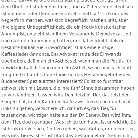
dem Übel selbst übereinstimmt, und daß der Zeuge identisch
ist mit dem Täter. Denn diese Gesellschaft läßt sich nur das
begreiflich machen, was sich begreiflich machen läßt, aber
ihre eigene Unbegreiflichkeit, die ein Motiv künstlerischer
Ahnung ist, entzieht sich ihrem Verständnis. Der Advokat soll
und darf den für irrsinnig halten, der dabei bleibt, daß der
gesamte Balkan viel unwichtiger ist als eine einzige
Kaffeesieder-Annonce. Der Advokat ist da des Einwands
überhoben, daß man ein Ästhet sei, wenn man die Politik für
unwichtig hält. Ist man denn ein Ästhet, wenn man sich statt
für gute Luft und schöne Linie für das Heiratsangebot eines
Budapester Spezialarztes interessiert? Es ist so furchtbar
schwer, sich mit Leuten, die ihre fünf Sinne beisammen haben,
zu verständigen. Lassen wirs. Dem letzten Tier, das jetzt den
Ehrgeiz hat, in der Kärntnerstraße zwischen sieben und acht
links zu gehen, versichere ich, daß ich es, das Tier, für
tausendmal wichtiger halte als den Dr. Danew. Das wird ihm,
dem Tier, doch genügen. Was ich zu tun habe, ist unwichtig. Es
ist bloß der Versuch, Gott zu geben, was Gottes, und dem Tier,
was des Tieres ist. Es ist bloß das Gestammel der Sehnsucht,