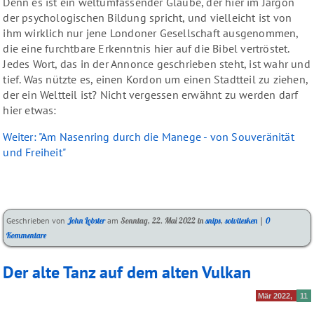
Denn es ist ein weltumfassender Glaube, der hier im Jargon
der psychologischen Bildung spricht, und vielleicht ist von
ihm wirklich nur jene Londoner Gesellschaft ausgenommen,
die eine furchtbare Erkenntnis hier auf die Bibel vertröstet.
Jedes Wort, das in der Annonce geschrieben steht, ist wahr und
tief. Was nützte es, einen Kordon um einen Stadtteil zu ziehen,
der ein Weltteil ist? Nicht vergessen erwähnt zu werden darf
hier etwas:
Weiter: "Am Nasenring durch die Manege - von Souveränität
und Freiheit"
Kategorien:
Geschrieben von
John Lobster
am
Sonntag, 22. Mai 2022
in
snips
,
solvitesken
|
0
Kommentare
Der alte Tanz auf dem alten Vulkan
Mär 2022
11