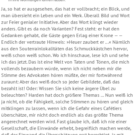
Ja, so hat er ausgesehen, das hat er vollbracht; ein Blick, und
man übersieht ein Leben und ein Werk. Überall Bild und Wort
zur Feier genialer Initiative. Aber das Wort klingt wieder
anders. Gibt es da noch Varianten? Fest steht: er hat den
Gedanken gehabt, die Gäste gegen Erlag einer Krone — —
Endlich der vertraute Hinweis: »Heuer zaubert er ...« Nämlich
aus den Souterrainlokalitäten das Schmuckkästchen hervor,
weiß schon weiß schon. Wo ich hinschaue, lese ich und sehe
ich das jetzt. Das ist eine Welt von Taten und Tönen, die mich
vollends bezaubern würde, wenn ich nicht neben mir die
Stimme des Advokaten hören müßte, der mir fortwährend
zuraunt: Aber das weiß doch so jeder Gebildete, daß das
bezahlt ist! Oder: Wissen Sie sich keine ärgere Übel zu
beleuchten? Harden hat doch größere Themas ... Nun weiß ich
ja nicht, ob die Fähigkeit, solche Stimmen zu hören und gleich
mitklingen zu lassen, wenn ich die Gefahr eines Cafétiers
überschätze, mir nicht doch endlich als das größte Thema
angerechnet werden wird. Fast glaube ich, daß ich nie einer
Gesellschaft, die Einwände erhebt, begreiflich machen werde,
daß der Einwand die Überschätzung erst berechtigt, ja mit