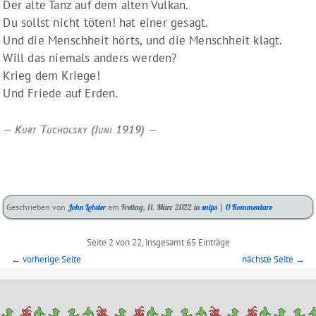
Der alte Tanz auf dem alten Vulkan.
Du sollst nicht töten! hat einer gesagt.
Und die Menschheit hörts, und die Menschheit klagt.
Will das niemals anders werden?
Krieg dem Kriege!
Und Friede auf Erden.
Kurt Tucholsky
(Juni 1919)
Kategorien:
Geschrieben von
John Lobster
am
Freitag, 11. März 2022
in
snips
|
0 Kommentare
Pagination
Seite 2 von 22, insgesamt 65 Einträge
← vorherige Seite
nächste Seite →