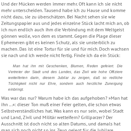
Und der Mücken werden immer mehr. Oft kann ich sie nicht
mehr unterscheiden. Tausend habe ich zu Hause und komme
nicht dazu, sie zu überschätzen. Bei Nacht sehen sie wie
Zeitungspapier aus und jedes einzelne Stück lacht mich an, ob
ich nun endlich auch ihm die Verbindung mit dem Weltgeist
gönnen wolle, von dem es stammt. Gegen die Plage dieser
Ephemeren gibt es keinen Schutz, als sie unsterblich zu
machen. Das ist eine Tortur für sie und für mich. Doch wachsen
sie nach und ich werde nicht fertig. Finde ich da ein Stück:
Man hat ihn mit Geschenken, Blumen, Reden gefeiert. Die
Vertreter der Stadt und des Landes, das Zivil wie hohe Offiziere
wetteiferten darin, diesem Jubilar zu zeigen, daß so redliche
Tüchtigkeit nicht nur Ehre, sondern auch herzliche Zuneigung
einbringt.
Was war das nur? Warum habe ich das aufgehoben? »Man hat
ihn ...«: dieser Ton muß einer Feier gelten, die schon etwas
Selbstverständliches hat. Was kann es nur sein, wobei Stadt
und Land, Zivil und Militär wetteifern? Grillparzer? Der
Ausschnitt ist doch nicht so alten Datums, und damals hat
man sich noch nicht so ins Zeug gelegt für die Jubilare.