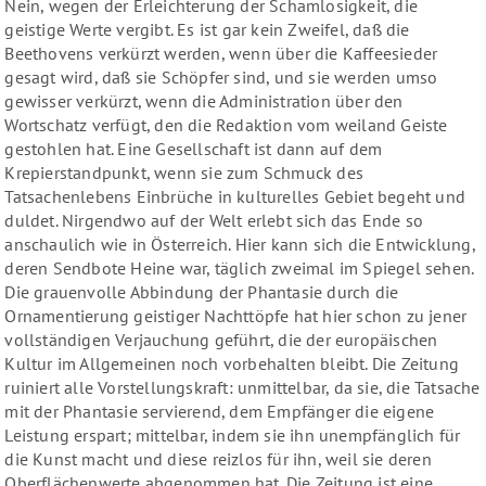
Nein, wegen der Erleichterung der Schamlosigkeit, die
geistige Werte vergibt. Es ist gar kein Zweifel, daß die
Beethovens verkürzt werden, wenn über die Kaffeesieder
gesagt wird, daß sie Schöpfer sind, und sie werden umso
gewisser verkürzt, wenn die Administration über den
Wortschatz verfügt, den die Redaktion vom weiland Geiste
gestohlen hat. Eine Gesellschaft ist dann auf dem
Krepierstandpunkt, wenn sie zum Schmuck des
Tatsachenlebens Einbrüche in kulturelles Gebiet begeht und
duldet. Nirgendwo auf der Welt erlebt sich das Ende so
anschaulich wie in Österreich. Hier kann sich die Entwicklung,
deren Sendbote Heine war, täglich zweimal im Spiegel sehen.
Die grauenvolle Abbindung der Phantasie durch die
Ornamentierung geistiger Nachttöpfe hat hier schon zu jener
vollständigen Verjauchung geführt, die der europäischen
Kultur im Allgemeinen noch vorbehalten bleibt. Die Zeitung
ruiniert alle Vorstellungskraft: unmittelbar, da sie, die Tatsache
mit der Phantasie servierend, dem Empfänger die eigene
Leistung erspart; mittelbar, indem sie ihn unempfänglich für
die Kunst macht und diese reizlos für ihn, weil sie deren
Oberflächenwerte abgenommen hat. Die Zeitung ist eine