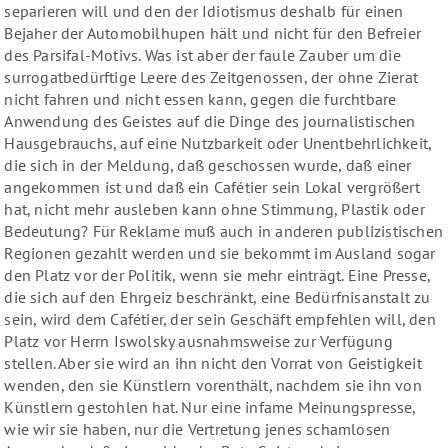
separieren will und den der Idiotismus deshalb für einen
Bejaher der Automobilhupen hält und nicht für den Befreier
des Parsifal-Motivs. Was ist aber der faule Zauber um die
surrogatbedürftige Leere des Zeitgenossen, der ohne Zierat
nicht fahren und nicht essen kann, gegen die furchtbare
Anwendung des Geistes auf die Dinge des journalistischen
Hausgebrauchs, auf eine Nutzbarkeit oder Unentbehrlichkeit,
die sich in der Meldung, daß geschossen wurde, daß einer
angekommen ist und daß ein Cafétier sein Lokal vergrößert
hat, nicht mehr ausleben kann ohne Stimmung, Plastik oder
Bedeutung? Für Reklame muß auch in anderen publizistischen
Regionen gezahlt werden und sie bekommt im Ausland sogar
den Platz vor der Politik, wenn sie mehr einträgt. Eine Presse,
die sich auf den Ehrgeiz beschränkt, eine Bedürfnisanstalt zu
sein, wird dem Cafétier, der sein Geschäft empfehlen will, den
Platz vor Herrn Iswolsky ausnahmsweise zur Verfügung
stellen. Aber sie wird an ihn nicht den Vorrat von Geistigkeit
wenden, den sie Künstlern vorenthält, nachdem sie ihn von
Künstlern gestohlen hat. Nur eine infame Meinungspresse,
wie wir sie haben, nur die Vertretung jenes schamlosen