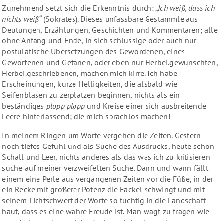
Zunehmend setzt sich die Erkenntnis durch: „
Ich weiß, dass ich
nichts weiß
“ (Sokrates). Dieses unfassbare Gestammle aus
Deutungen, Erzählungen, Geschichten und Kommentaren; alle
ohne Anfang und Ende, in sich schlüssige oder auch nur
postulatische Übersetzungen des Gewordenen, eines
Geworfenen und Getanen, oder eben nur Herbei.gewünschten,
Herbei.geschriebenen, machen mich kirre. Ich habe
Erscheinungen, kurze Helligkeiten, die alsbald wie
Seifenblasen zu zerplatzen beginnen, nichts als ein
beständiges
plopp plopp
und Kreise einer sich ausbreitende
Leere hinterlassend; die mich sprachlos machen!
In meinem Ringen um Worte vergehen die Zeiten. Gestern
noch tiefes Gefühl und als Suche des Ausdrucks, heute schon
Schall und Leer, nichts anderes als das was ich zu kritisieren
suche auf meiner verzweifelten Suche. Dann und wann fällt
einem eine Perle aus vergangenen Zeiten vor die Füße, in der
ein Recke mit größerer Potenz die Fackel schwingt und mit
seinem Lichtschwert der Worte so tüchtig in die Landschaft
haut, dass es eine wahre Freude ist. Man wagt zu fragen wie