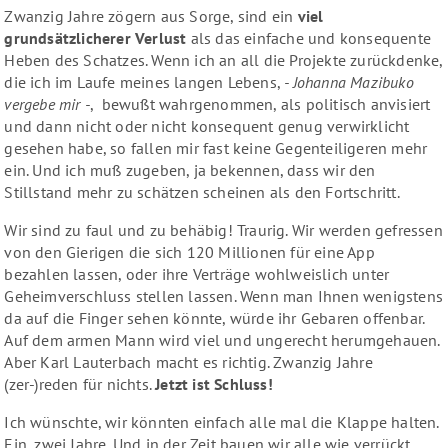
Zwanzig Jahre zögern aus Sorge, sind ein
viel
grundsätzlicherer Verlust
als das einfache und konsequente
Heben des Schatzes. Wenn ich an all die Projekte zurückdenke,
die ich im Laufe meines langen Lebens,
- Johanna Mazibuko
vergebe mir -
, bewußt wahrgenommen, als politisch anvisiert
und dann nicht oder nicht konsequent genug verwirklicht
gesehen habe, so fallen mir fast keine Gegenteiligeren mehr
ein. Und ich muß zugeben, ja bekennen, dass wir den
Stillstand mehr zu schätzen scheinen als den Fortschritt.
Wir sind zu faul und zu behäbig! Traurig. Wir werden gefressen
von den Gierigen die sich 120 Millionen für eine App
bezahlen lassen, oder ihre Verträge wohlweislich unter
Geheimverschluss stellen lassen. Wenn man Ihnen wenigstens
da auf die Finger sehen könnte, würde ihr Gebaren offenbar.
Auf dem armen Mann wird viel und ungerecht herumgehauen.
Aber Karl Lauterbach macht es richtig. Zwanzig Jahre
(zer-)reden für nichts.
Jetzt ist Schluss!
Ich wünschte, wir könnten einfach alle mal die Klappe halten.
Ein, zwei Jahre. Und in der Zeit bauen wir alle wie verrückt.