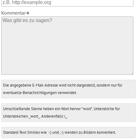
Kommentar∗
Antwort
Was
Die angegebene E-Mail-Adresse wird nicht dargestellt, sondern nur für
zu
ist
eventuelle Benachrichtigungen verwendet.
Fünf
plus
Umschließende Sterne heben ein Wort hervor *wort*. Unterstriche für
Vier?
Unterstreichen _wort_. Anderenfalls \_.
Standard-Text Smilies wie :-) und ;-) werden zu Bildern konvertiert.