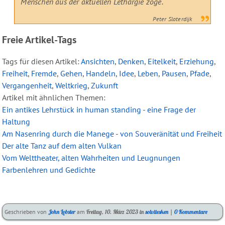
Menschen aus der aktuellen Lethargie zöge.
Peter Sloterdijk
Freie Artikel-Tags
Tags für diesen Artikel:
Ansichten
,
Denken
,
Eitelkeit
,
Erziehung
,
Freiheit
,
Fremde
,
Gehen
,
Handeln
,
Idee
,
Leben
,
Pausen
,
Pfade
,
Vergangenheit
,
Weltkrieg
,
Zukunft
Artikel mit ähnlichen Themen:
Ein antikes Lehrstück in human standing - eine Frage der
Haltung
Am Nasenring durch die Manege - von Souveränität und Freiheit
Der alte Tanz auf dem alten Vulkan
Vom Welttheater, alten Wahrheiten und Leugnungen
Farbenlehren und Gedichte
Kategorien:
Geschrieben von
John Lobster
am
Freitag, 10. März 2023
in
solvitesken
|
0 Kommentare