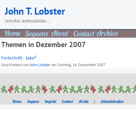
Skip
John T. Lobster
to
content
solvitur ambulando...
Themen in Dezember 2007
Fortschritt - take¹
Geschrieben von
John Lobster
am
Sonntag, 16. Dezember 2007
Home
Sequenz
Imprint
Contact
Archiv
|
Administration