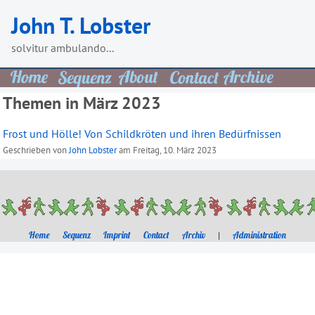
Skip
John T. Lobster
to
content
solvitur ambulando...
Themen in März 2023
Frost und Hölle! Von Schildkröten und ihren Bedürfnissen
Geschrieben von
John Lobster
am
Freitag, 10. März 2023
Home
Sequenz
Imprint
Contact
Archiv
|
Administration